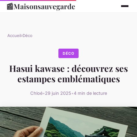
📰
Maisonsauvegarde
Accueil
›
Déco
DÉCO
Hasui kawase : découvrez ses
estampes emblématiques
Chloé
•
29 juin 2025
•
4 min de lecture