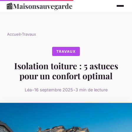
📰
Maisonsauvegarde
Accueil
›
Travaux
TRAVAUX
Isolation toiture : 5 astuces
pour un confort optimal
Léa
•
16 septembre 2025
•
3 min de lecture