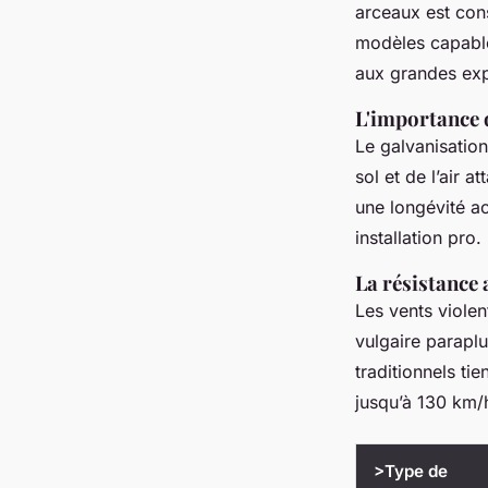
arceaux est cons
modèles capable
aux grandes exp
L'importance d
Le galvanisation,
sol et de l’air a
une longévité ac
installation pro.
La résistance 
Les vents viole
vulgaire paraplu
traditionnels ti
jusqu’à 130 km/h
>Type de