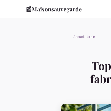
📰
Maisonsauvegarde
Accueil
›
Jardin
Top
fab