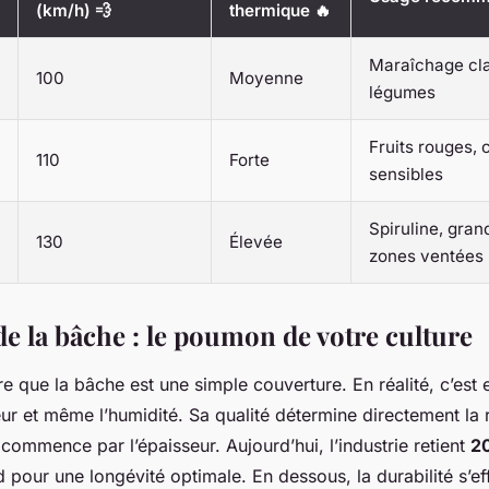
(km/h) 💨
thermique 🔥
Maraîchage cla
100
Moyenne
légumes
Fruits rouges, 
110
Forte
sensibles
Spiruline, gran
130
Élevée
zones ventées
de la bâche : le poumon de votre culture
re que la bâche est une simple couverture. En réalité, c’est e
eur et même l’humidité. Sa qualité détermine directement la 
t commence par l’épaisseur. Aujourd’hui, l’industrie retient
2
our une longévité optimale. En dessous, la durabilité s’eff