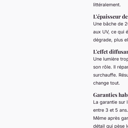
littéralement.
L'épaisseur d
Une bâche de 20
aux UV, ce qui 
dégrade, plus el
L'effet diffus
Une lumière trop
son rôle. Il rép
surchauffe. Résu
change tout.
Garanties habi
La garantie sur 
entre 3 et 5 ans.
Même après gara
détail qui pèse 