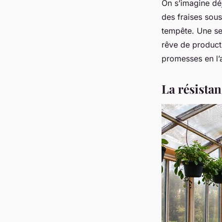
On s’imagine déj
des fraises sous
tempête. Une ser
rêve de producti
promesses en l’a
La résistan