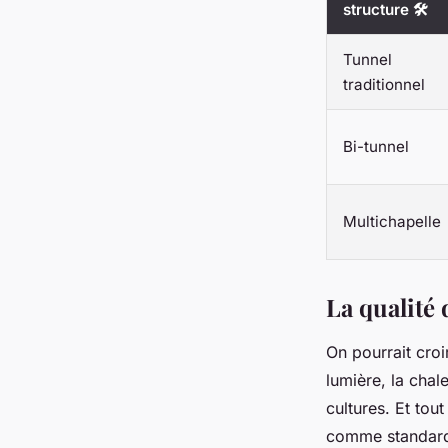
structure 🛠️
Tunnel
traditionnel
Bi-tunnel
Multichapelle
La qualité 
On pourrait croi
lumière, la chal
cultures. Et tou
comme standard p