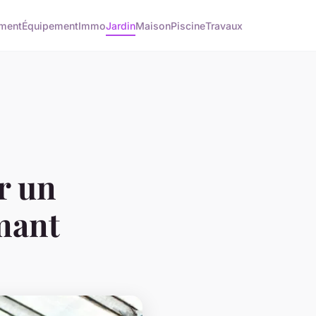
ment
Équipement
Immo
Jardin
Maison
Piscine
Travaux
r un
mant