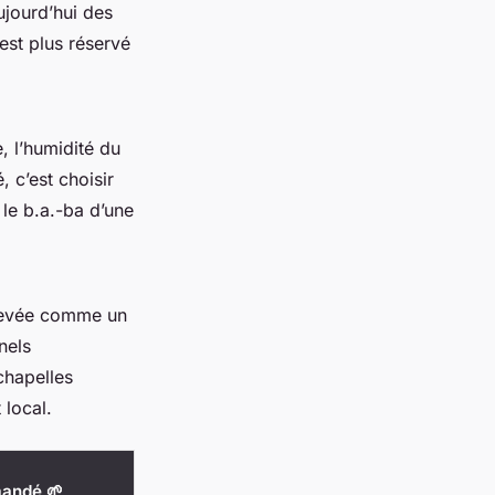
ujourd’hui des
est plus réservé
e, l’humidité du
, c’est choisir
 le b.a.-ba d’une
ulevée comme un
nels
ichapelles
 local.
andé 🌱