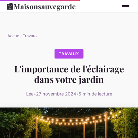
📰
Maisonsauvegarde
Accueil
›
Travaux
TRAVAUX
L'importance de l'éclairage
dans votre jardin
Léa
•
27 novembre 2024
•
5 min de lecture